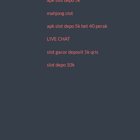
apk slot depo 5k
mahjong slot
apk slot depo 5k bet 40 perak
LIVE CHAT
slot gacor deposit 5k qris
slot depo 10k