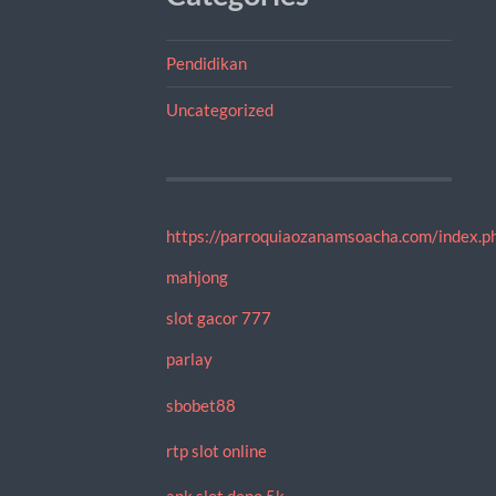
Pendidikan
Uncategorized
https://parroquiaozanamsoacha.com/index.ph
mahjong
slot gacor 777
parlay
sbobet88
rtp slot online