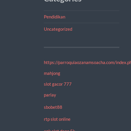
Pendidikan
Uncategorized
https://parroquiaozanamsoacha.com/index.ph
mahjong
slot gacor 777
parlay
sbobet88
rtp slot online