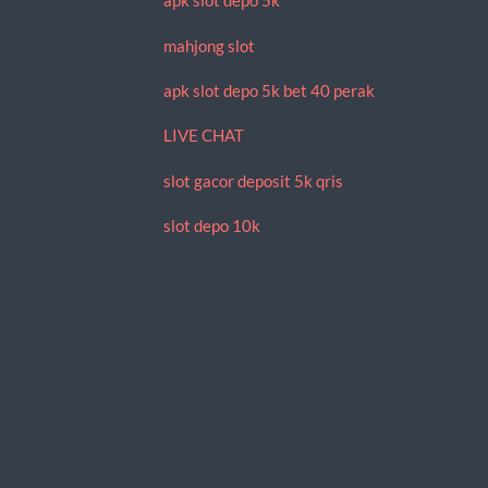
apk slot depo 5k
mahjong slot
apk slot depo 5k bet 40 perak
LIVE CHAT
slot gacor deposit 5k qris
slot depo 10k